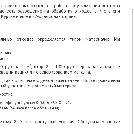
 строительных отходов – работы по утилизации остатков
нас есть разрешение на обработку отходов 1–4 степени
 Курске и еще в 22-х регионах страны.
ельных отходов определяется типом материалов. Мы
риала;
блению.
3
0 руб. за 1 м
, второй – 1000 руб. Перерабатываем все
роводим рециклинг с сепарированием металла.
о, так в комплексе с демонтажем здания. После проведения
тый участок и строительный материал.
ности:
телефону в Курске: 8 (800) 555-84-91.
даем 24 часа после обращения).
ехникой. У нас доступные условия. Обслуживаем любые