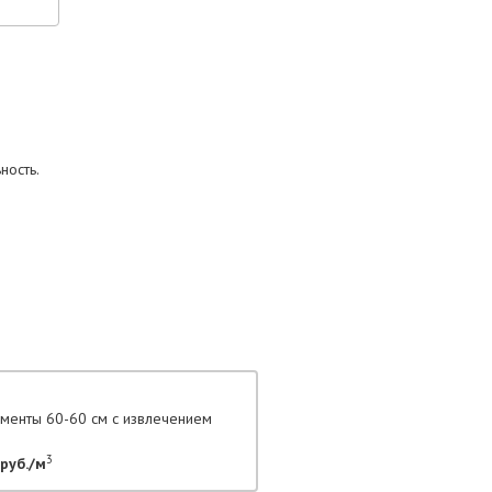
ность.
гменты 60-60 см с извлечением
3
руб./м