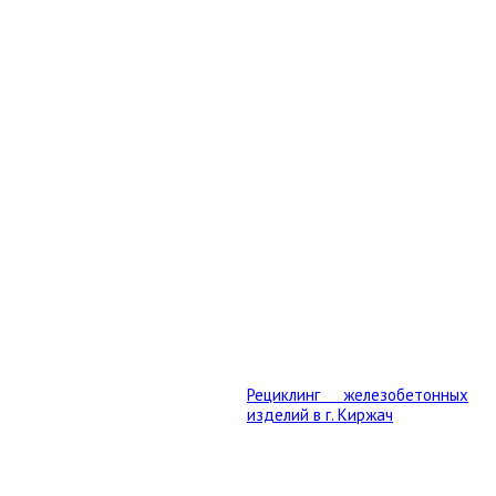
ЗА
Рециклинг железобетонных
изделий в г. Киржач