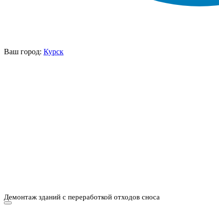
Ваш город:
Курск
НАШИ УСЛУГИ ▾
О КОМПАНИИ
ПАРК ТЕХНИКИ
ВЫПОЛНЕННЫЕ
ЦЕНЫ
КОНТАКТЫ
РАБОТЫ
СКАЧАТЬ
ОТЗЫВЫ КЛИЕНТОВ
ВИДЕО
ПРЕЗЕНТАЦИЮ
СРО И ЛИЦЕНЗИИ
Демонтаж зданий с переработкой отходов сноса