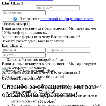
Шаг 1
Шаг 2
Я согласен с
политикой конфиденциальности
Указать размеры
Ваши данные останутся в безопасности! Мы гарантируем
100% конфиденциальность.
Заполнение формы ни к чему Вас не обязывает!
Заказать расчет демонтажа бесплатно!
Шаг 1
Шаг 2
Заказать бесплатно подробный расчет
Ваши данные останутся в безопасности! Мы гарантируем
100% конфиденциальность.
Заполнение формы ни к чему Вас не обязывает!
Заказать расчет демонтажа бесплатно!
Стоимость демонтажа:
Спасибо за обращение, мы вам
Механизированный снос и демонтаж зданий, строений
3
сооружений - от
70 руб./м
обязательно перезвоним!
Снос и демонтаж зданий с сохранением элементов и
3
материалов - от
350 руб./м
Вывоз пригодных для вторичного использования (бой