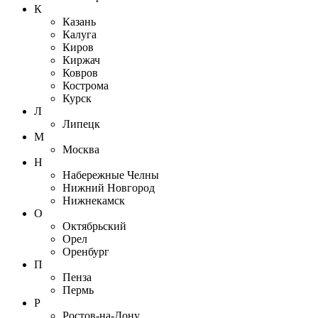
К
Казань
Калуга
Киров
Киржач
Ковров
Кострома
Курск
Л
Липецк
М
Москва
Н
Набережные Челны
Нижний Новгород
Нижнекамск
О
Октябрьский
Орел
Оренбург
П
Пенза
Пермь
Р
Ростов-на-Дону