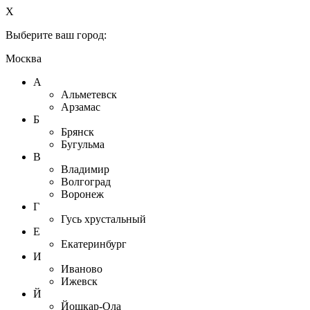
X
Выберите ваш город:
Москва
А
Альметевск
Арзамас
Б
Брянск
Бугульма
В
Владимир
Волгоград
Воронеж
Г
Гусь хрустальный
Е
Екатеринбург
И
Иваново
Ижевск
Й
Йошкар-Ола