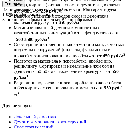
Повторить
бетона, кирпича) отходов сноса и демонтажа, включая
Ваши данные останутся в безопасности! Мы гарантируем
3
погрузку. - от
350 руб./м
100% конфиденциальность.
Вывоз и утилизация отходов сноса и демонтажа,
Заполнение формы ни к чему Вас не обязывает!
3
включая погрузку. - от
650 руб./м
Механизированный демонтаж монолитных
железобетонных конструкций в т.ч. фундаментов - от
3
1500-3500 руб./м
Снос зданий и строений ниже отметки земли, демонтаж
подземных сооружений (подвалы, фундаменты и
3
прочее) механизированным способом - от
от 450 руб./м
Подготовка материала к переработке, дроблению,
рециклингу. Сортировка и измельчение жби боя на
фрагменты 60-60 см с извлечением арматуры - от
550
3
руб./м
Рециклинг подготовленного к дроблению железобетона
и боя кирпича с сепарированием металла - от
550 руб./
3
м
Другие услуги
Локальный демонтаж
Демонтаж монолитных конструкций
Снос старых зданий