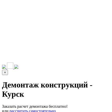
НАШИ УСЛУГИ ▾
О КОМПАНИИ
ПАРК ТЕХНИКИ
ВЫПОЛНЕННЫЕ
ЦЕНЫ
КОНТАКТЫ
РАБОТЫ
СКАЧАТЬ
ОТЗЫВЫ КЛИЕНТОВ
ВИДЕО
ПРЕЗЕНТАЦИЮ
СРО И ЛИЦЕНЗИИ
×
Демонтаж конструкций -
Курск
Заказать расчет демонтажа бесплатно!
или
рассчитать самостоятельно