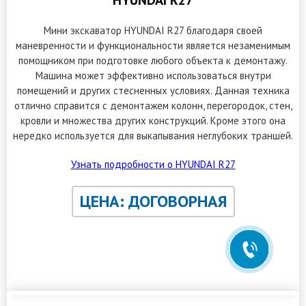
HYUNDAI R27
Мини экскаватор HYUNDAI R27 благодаря своей
маневренности и функциональности является незаменимым
помощником при подготовке любого объекта к демонтажу.
Машина может эффективно использоваться внутри
помещений и других стесненных условиях. Данная техника
отлично справится с демонтажем колонн, перегородок, стен,
кровли и множества других конструкций. Кроме этого она
нередко используется для выкапывания неглубоких траншей.
Менеджер по демонтажу и
рециклингу
Узнать подробности о HYUNDAI R27
Здравствуйте! Готов помочь
вам. Заполните форму и я
позвоню.
ЦЕНА: ДОГОВОРНАЯ
ЗАКАЗАТЬ ОБРАТНЫЙ ЗВОНОК