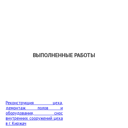
ЗАКАЗАТЬ ОБРАТНЫЙ ЗВОНОК
СКАЧАТЬ ПРЕЗЕНТАЦИЮ
ВЫПОЛНЕННЫЕ РАБОТЫ
Реконструкция цеха,
демонтаж полов и
оборудования, снос
внутренних сооружений цеха
в г. Киржач