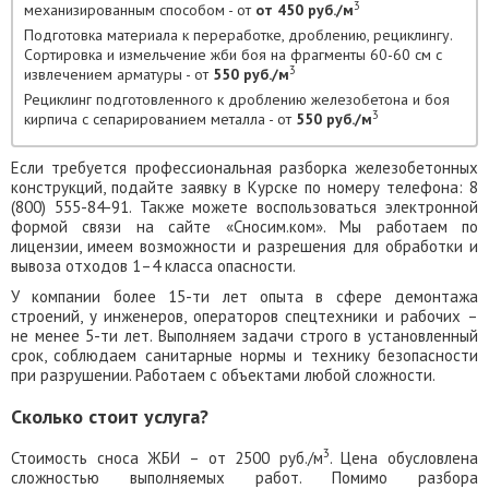
3
механизированным способом - от
от 450 руб./м
Подготовка материала к переработке, дроблению, рециклингу.
Сортировка и измельчение жби боя на фрагменты 60-60 см с
3
извлечением арматуры - от
550 руб./м
Рециклинг подготовленного к дроблению железобетона и боя
3
кирпича с сепарированием металла - от
550 руб./м
Если требуется профессиональная разборка железобетонных
конструкций, подайте заявку в Курске по номеру телефона: 8
(800) 555-84-91. Также можете воспользоваться электронной
формой связи на сайте «Сносим.ком». Мы работаем по
лицензии, имеем возможности и разрешения для обработки и
вывоза отходов 1–4 класса опасности.
У компании более 15-ти лет опыта в сфере демонтажа
строений, у инженеров, операторов спецтехники и рабочих –
не менее 5-ти лет. Выполняем задачи строго в установленный
срок, соблюдаем санитарные нормы и технику безопасности
при разрушении. Работаем с объектами любой сложности.
Сколько стоит услуга?
3
Стоимость сноса ЖБИ – от 2500 руб./м
. Цена обусловлена
сложностью выполняемых работ. Помимо разбора