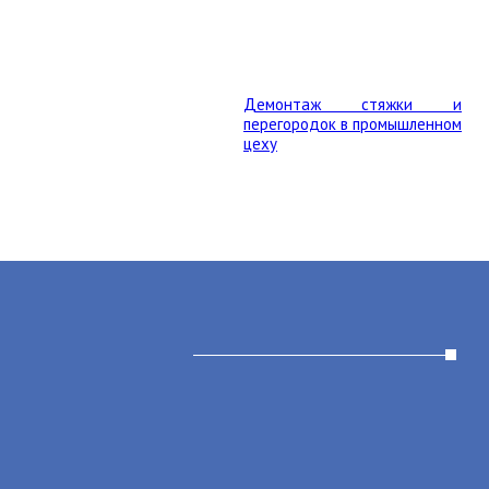
Демонтаж стяжки и
перегородок в промышленном
цеху