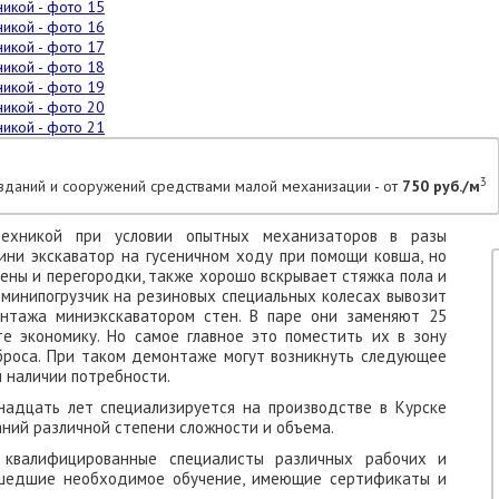
3
зданий и сооружений средствами малой механизации - от
750 руб./м
ехникой при условии опытных механизаторов в разы
ини экскаватор на гусеничном ходу при помощи ковша, но
ены и перегородки, также хорошо вскрывает стяжка пола и
 минипогрузчик на резиновых специальных колесах вывозит
онтажа миниэкскаватором стен. В паре они заменяют 25
те экономику. Но самое главное это поместить их в зону
броса. При таком демонтаже могут возникнуть следующее
 наличии потребности.
надцать лет специализируется на производстве в Курске
ний различной степени сложности и объема.
 квалифицированные специалисты различных рабочих и
ошедшие необходимое обучение, имеющие сертификаты и