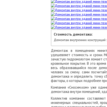
Стоимость демонтажа:
Демонтаж внутренних конструкций 
Демонтаж в помещениях минит
удешевляет стоимость и сроки. М
зачастую гидромолотом ломает ст
кровельное покрытие. В это время
весь образовавшийся после дем
человек за смену. сами посчитай
демонтажа и определить точку с
факторы, о которых подробнее при
Компания «Сносим.ком» уже один
демонтажа внутри помещений, зда
Коллектив компании составляют
инженерных специальностей, пр
допуски к различным видам работ.