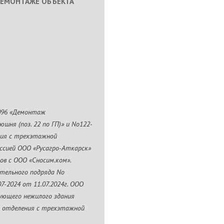
ДЕМОНТАЖЕ ОБЪЕКТА
-096 «Демонтаж
шня (поз. 22 по ГП)» и No122-
ния с трехэтажной
иссией ООО «Русагро-Аткарск»
ов с ООО «Сносим.ком».
тельного подряда No
07-2024 от 11.07.2024г. ООО
ующего нежилого здания
го отделения с трехэтажной